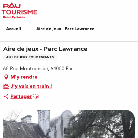
Aller
au
contenu
principal
Accueil
Aire de jeux - Parc Lawrance
Aire de jeux - Parc Lawrance
AIRE DE JEUX POUR ENFANTS
68 Rue Montpensier, 64000 Pau
M'y rendre
J'y vais en train !
Ajouter aux favoris
Partager