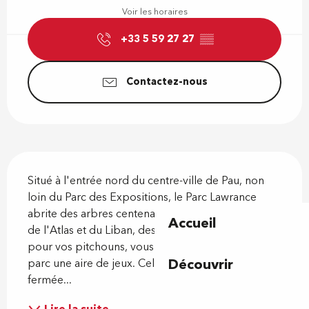
Voir les horaires
+33 5 59 27 27
▒▒
Contactez-nous
Description
Situé à l'entrée nord du centre-ville de Pau, non 
loin du Parc des Expositions, le Parc Lawrance 
abrite des arbres centenaires, tels que des cèdres 
Accueil
de l'Atlas et du Liban, des pelouses. Par chance 
pour vos pitchouns, vous trouverez en fond de 
Découvrir
parc une aire de jeux. Celle-ci est sécurisée et 
fermée...