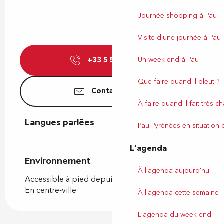
Journée shopping à Pau
Visite d'une journée à Pau
Un week-end à Pau
+33 5 59 27 27
▒▒
Que faire quand il pleut ?
Contactez-nous
À faire quand il fait très c
Langues parlées
Langues parlées
Pau Pyrénées en situation
L'agenda
Environnement
Environnement
À l'agenda aujourd'hui
Accessible à pied depuis l'OT
En centre-ville
À l'agenda cette semaine
L'agenda du week-end