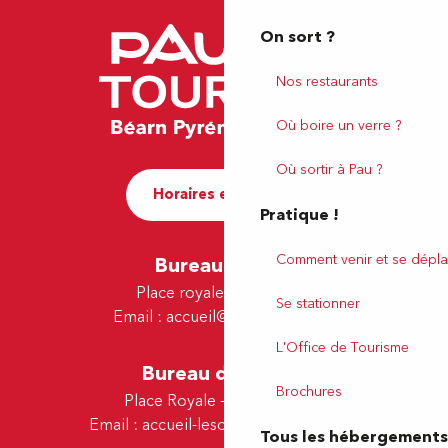
On sort ?
Nos restaurants
Où boire un verre ?
Où sortir à Pau ?
Horaires et contact
Pratique !
Comment venir et se dépla
Bureau de Pau
Place royale - 64000 Pau
Se stationner
Email :
accueil@tourismepau.fr
L'Office de Tourisme
Bureau de Lescar
Brochures
Place Royale - 64230 Lescar
Email :
accueil-lescar@tourismepau.fr
Tous les hébergements