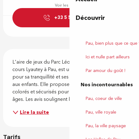
Voir les horaires
Découvrir
+33 5 59 27 27
▒▒
Pau, bien plus que ce que
Description
Ici et nulle part ailleurs
L'aire de jeux du Parc Léon Jaussely, située au 6 
cours Lyautey à Pau, est un espace familial prisé 
Par amour du goût !
pour sa tranquillité et ses équipements adaptés 
aux enfants. Elle propose des jeux modernes, 
Nos incontournables
colorés et sécurisés pour les petits de différents 
Pau, coeur de ville
âges. Les avis soulignent la propreté du lieu, la...
Lire la suite
Pau, ville royale
Pau, la ville paysage
Tarifs