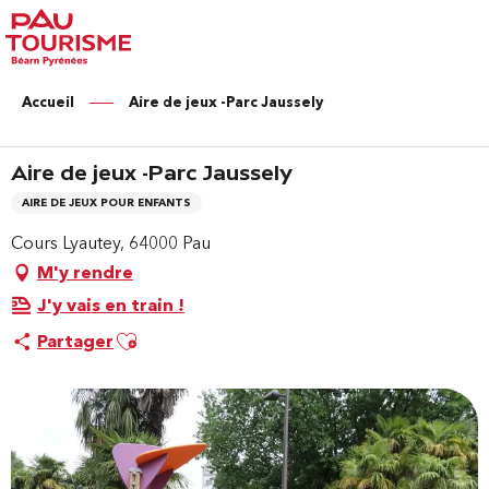
Aller
au
contenu
principal
Accueil
Aire de jeux -Parc Jaussely
Aire de jeux -Parc Jaussely
AIRE DE JEUX POUR ENFANTS
Cours Lyautey, 64000 Pau
M'y rendre
J'y vais en train !
Ajouter aux favoris
Partager