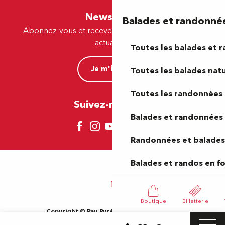
Newsletter
Balades et randonné
Abonnez-vous et recevez par e-mail nos offres et
actualités.
Toutes les balades et 
Je m'inscris
Toutes les balades natu
Toutes les randonnées 
Suivez-nous ici !
Balades et randonnées 
Randonnées et balades 
Balades et randos en f
Boutique
Billetterie
Copyright © Pau Pyrénées Tourisme 2024
Mentions légales
Plan du site
CGV
Gestion des cookies