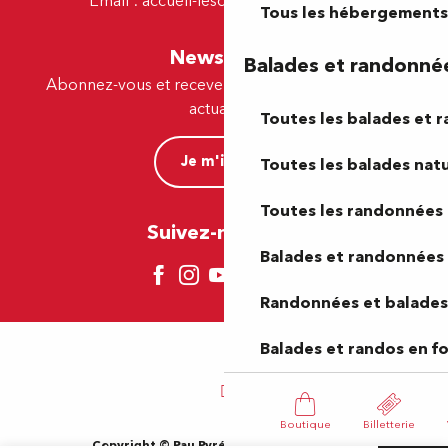
Email :
accueil-lescar@tourismepau.fr
Tous les hébergements
Newsletter
Balades et randonné
Abonnez-vous et recevez par e-mail nos offres et
actualités.
Toutes les balades et 
Je m'inscris
Toutes les balades natu
Toutes les randonnées 
Suivez-nous ici !
Balades et randonnées 
Randonnées et balades 
Balades et randos en f
Boutique
Billetterie
Copyright © Pau Pyrénées Tourisme 2024