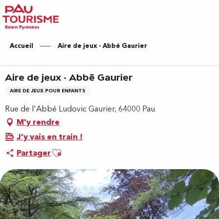
Aller
au
contenu
principal
Accueil
Aire de jeux - Abbé Gaurier
Aire de jeux - Abbé Gaurier
AIRE DE JEUX POUR ENFANTS
Rue de l'Abbé Ludovic Gaurier, 64000 Pau
M'y rendre
J'y vais en train !
Ajouter aux favoris
Partager