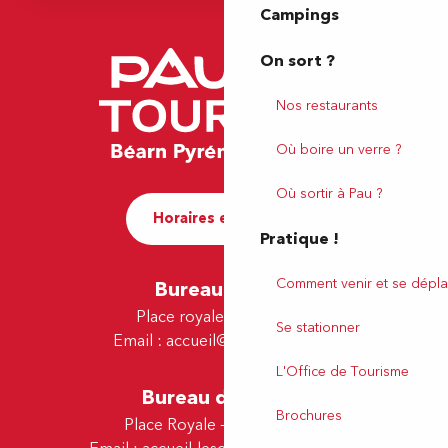
Campings
On sort ?
Nos restaurants
Où boire un verre ?
Où sortir à Pau ?
Horaires et contact
Pratique !
Comment venir et se dépla
Bureau de Pau
Place royale - 64000 Pau
Se stationner
Email :
accueil@tourismepau.fr
L'Office de Tourisme
Bureau de Lescar
Brochures
Place Royale - 64230 Lescar