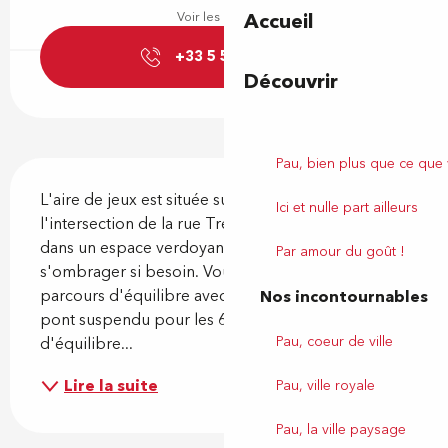
Accueil
Voir les horaires
+33 5 59 27 27
▒▒
Découvrir
Pau, bien plus que ce que
Description
L'aire de jeux est située sur une placette à 
Ici et nulle part ailleurs
l'intersection de la rue Trespoey. Elle est placée 
dans un espace verdoyant et sous les arbres pour 
Par amour du goût !
s'ombrager si besoin. Vous y trouverez un 
parcours d'équilibre avec corde de 4 à 12 ans, un 
Nos incontournables
pont suspendu pour les 6 à 12 ans et une barre 
Pau, coeur de ville
d'équilibre...
Lire la suite
Pau, ville royale
Pau, la ville paysage