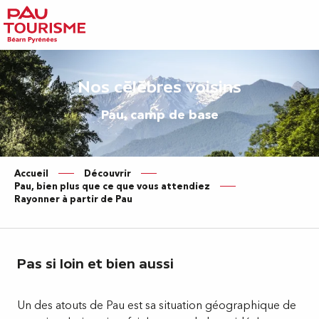
Aller
au
contenu
principal
Nos célèbres voisins
Pau, camp de base
Accueil
Découvrir
Pau, bien plus que ce que vous attendiez
Rayonner à partir de Pau
Pas si loin et bien aussi
Un des atouts de Pau est sa situation géographique de