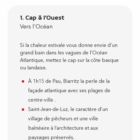
Au Sud, la montagne
2
A l'Est, Lourdes et Gavarnie
3
1. Cap à l'Ouest
Vers l'Océan
Au Nord, les vallons
4
Si la chaleur estivale vous donne envie d’un
grand bain dans les vagues de l’Océan
Atlantique, mettez le cap sur la côte basque
ou landaise.
À 1h15 de Pau, Biarritz la perle de la
façade atlantique avec ses plages de
centre-ville .
Saint-Jean-de-Luz, le caractère d’un
village de pêcheurs et une ville
balnéaire à l’architecture et aux
paysages préservés.