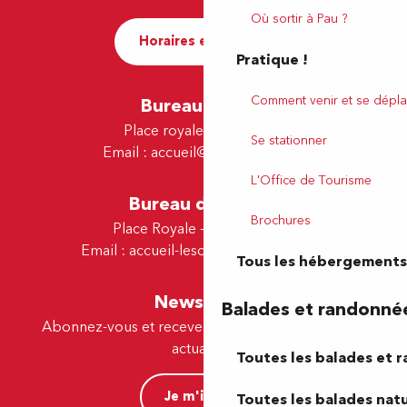
Où sortir à Pau ?
Horaires et contact
Pratique !
Comment venir et se dépla
Bureau de Pau
Place royale - 64000 Pau
Se stationner
Email :
accueil@tourismepau.fr
L'Office de Tourisme
Bureau de Lescar
Brochures
Place Royale - 64230 Lescar
Email :
accueil-lescar@tourismepau.fr
Tous les hébergements
Newsletter
Balades et randonné
Abonnez-vous et recevez par e-mail nos offres et
actualités.
Toutes les balades et 
Je m'inscris
Toutes les balades natu