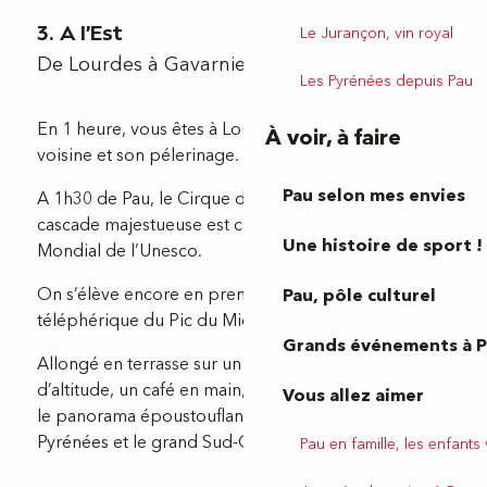
3. A l'Est
Le Jurançon, vin royal
De Lourdes à Gavarnie
Les Pyrénées depuis Pau
En 1 heure, vous êtes à Lourdes, notre célèbrissime
À voir, à faire
voisine et son pélerinage.
Pau selon mes envies
A 1h30 de Pau, le Cirque de Gavarnie avec sa
cascade majestueuse est classé au Patrimoine
Une histoire de sport !
Mondial de l’Unesco.
On s’élève encore en prenant place dans le
Pau, pôle culturel
téléphérique du Pic du Midi de Bigorre.
Grands événements à 
Allongé en terrasse sur un transat à 2 877m
d’altitude, un café en main, on vous laisse imaginer
Vous allez aimer
le panorama époustouflant sur la chaîne des
Pyrénées et le grand Sud-Ouest.
Pau en famille, les enfants