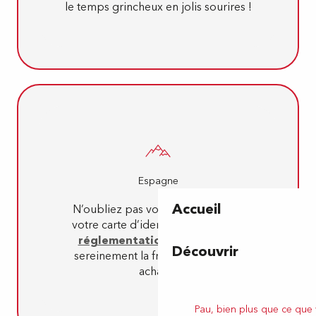
le temps grincheux en jolis sourires !
Espagne
Accueil
N’oubliez pas votre passeport ou
votre carte d’identité et vérifiez
la
réglementation
pour franchir
Découvrir
sereinement la frontière avec vos
achats !
Pau, bien plus que ce que