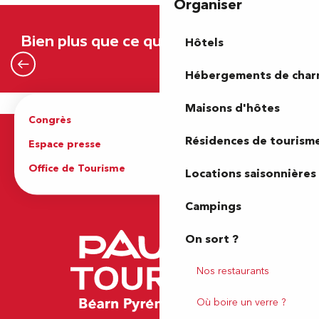
Organiser
Bien plus que ce que vous attendiez
Hôtels
Le Béarn
Hébergements de cha
Maisons d'hôtes
Congrès
Espace pro
Résidences de tourism
Espace presse
Brochures
Office de Tourisme
Locations saisonnières
Campings
On sort ?
Nos restaurants
Où boire un verre ?