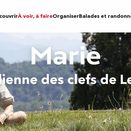
couvrir
À voir, à faire
Organiser
Balades et randonn
Marie
ienne des clefs de L