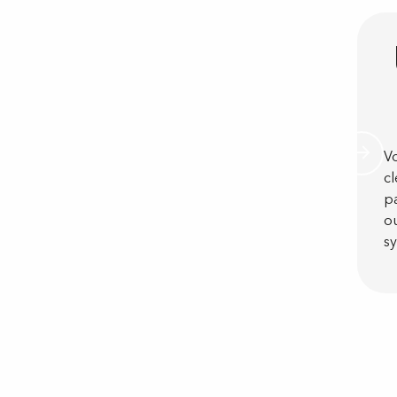
Vo
cl
pa
ou
s