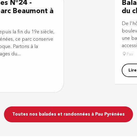
tes N°24 -
Bala
arc Beaumont à
du c
De l'h
boulev
uis la fin du 19e siècle,
une bal
rénées, ce parc conserve
accessi
oque. Partons à la
ges du...
Pau
Lire
Toutes nos balades et randonnées à Pau Pyrénées