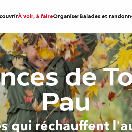
couvrir
À voir, à faire
Organiser
Balades et randonn
nces de To
Pau
s qui réchauffent l'