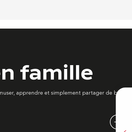
en famille
 s’amuser, apprendre et simplement partager de bons
B