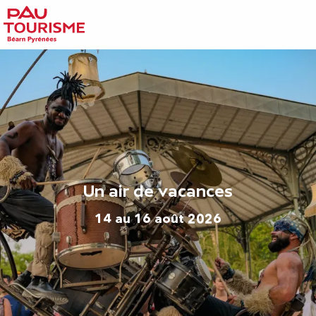
Aller
au
contenu
principal
Un air de vacances
14 au 16 août 2026