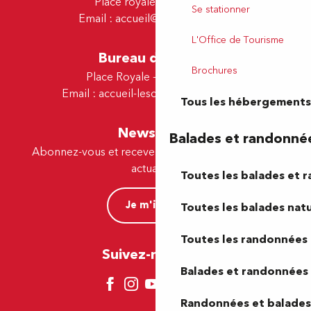
Place royale - 64000 Pau
Se stationner
Email :
accueil@tourismepau.fr
L'Office de Tourisme
Bureau de Lescar
Brochures
Place Royale - 64230 Lescar
Email :
accueil-lescar@tourismepau.fr
Tous les hébergements
Newsletter
Balades et randonné
Abonnez-vous et recevez par e-mail nos offres et
actualités.
Toutes les balades et 
Je m'inscris
Toutes les balades natu
Toutes les randonnées 
Suivez-nous ici !
Balades et randonnées 
Randonnées et balades 