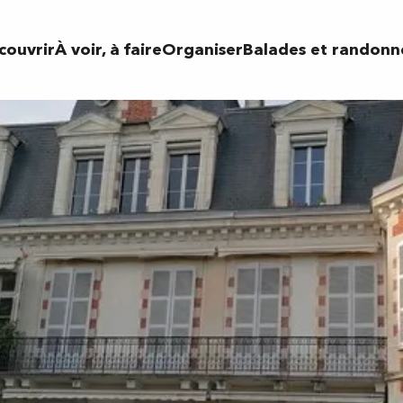
llas
couvrir
À voir, à faire
Organiser
Balades et randonn