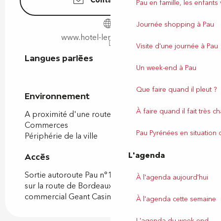
Contactez-nous
Pau en famille, les enfants
Journée shopping à Pau
www.hotel-lerelais-pau.com
Visite d'une journée à Pau
Langues parlées
Langues parlées
Un week-end à Pau
Que faire quand il pleut ?
Environnement
Environnement
À faire quand il fait très c
A proximité d'une route nationale
Commerces
Pau Pyrénées en situation
Périphérie de la ville
L'agenda
Accès
Accès
Sortie autoroute Pau n°10, le restaurant se situe
À l'agenda aujourd'hui
sur la route de Bordeaux, à côté du Centre
commercial Geant Casino.
À l'agenda cette semaine
L'agenda du week-end