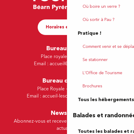
Où boire un verre ?
Où sortir à Pau ?
Horaires et contact
Pratique !
Comment venir et se dépla
Bureau de Pau
Place royale - 64000 Pau
Se stationner
Email :
accueil@tourismepau.fr
L'Office de Tourisme
Bureau de Lescar
Brochures
Place Royale - 64230 Lescar
Email :
accueil-lescar@tourismepau.fr
Tous les hébergements
Newsletter
Balades et randonné
Abonnez-vous et recevez par e-mail nos offres et
actualités.
Toutes les balades et 