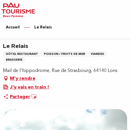
Aller
au
contenu
principal
Accueil
Le Relais
Le Relais
HÔTEL RESTAURANT
POISSON / FRUITS DE MER
VIANDES
BRASSERIE
Mail de l'hippodrome, Rue de Strasbourg, 64140 Lons
M'y rendre
J'y vais en train !
Ajouter aux favoris
Partager