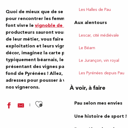
Les Halles de Pau
Quoi de mieux que de se rendre dans les chais
pour rencontrer les femmes et les hommes qui
Aux alentours
font vivre le
vignoble de Jurançon
? Ces
producteurs sauront vous accueillir, vous parler
Lescar, cité médiévale
de leur métier, vous faire découvrir leur
exploitation et leurs vignes avec passion. Pour le
Le Béarn
décor, imaginez la carte postale : Un chai
typiquement béarnais, les rondeurs des coteaux
Le Jurançon, vin royal
présentant des vignes parfaitement alignées sur
Les Pyrénées depuis Pau
fond de Pyrénées ! Allez, on vous donne quelques
adresses pour pousser à votre tour les portes de
À voir, à faire
nos vignerons.
Ajouter aux favoris
Pau selon mes envies
Une histoire de sport !