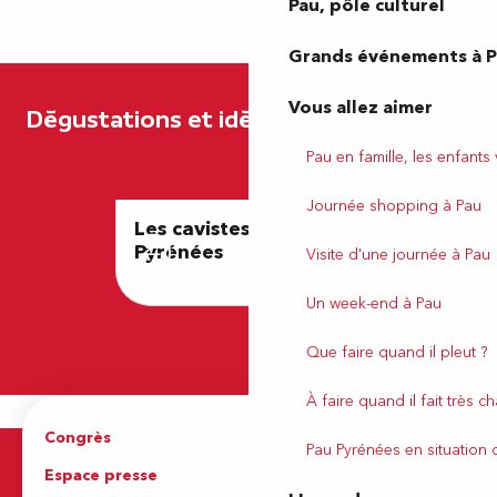
Pau, pôle culturel
Grands événements à 
Domaine Burgue-Séré
Vous allez aimer
Dégustations et idées gourmandes
Pau en famille, les enfants
Journée shopping à Pau
Les cavistes à Pau
Pass Gou
Pyrénées
Visite d'une journée à Pau
Un week-end à Pau
Que faire quand il pleut ?
À faire quand il fait très c
Congrès
Espace pro
Pau Pyrénées en situation
Espace presse
Brochures