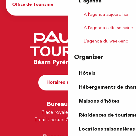
L'agenda
Office de Tourisme
À l'agenda aujourd'hui
À l'agenda cette semaine
L'agenda du week-end
Organiser
Hôtels
Horaires et contact
Hébergements de cha
Maisons d'hôtes
Bureau de Pau
Place royale - 64000 Pau
Résidences de tourism
Email :
accueil@tourismepau.fr
Locations saisonnières