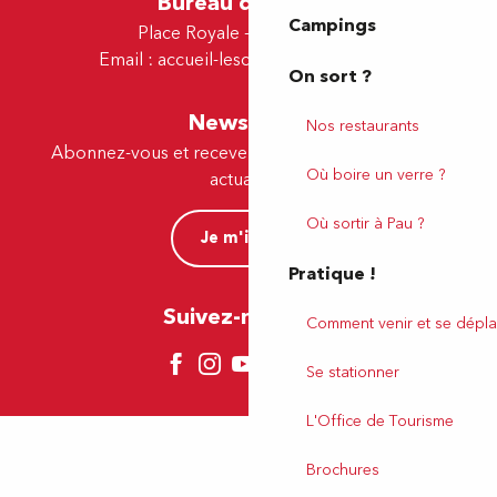
Bureau de Lescar
Campings
Place Royale - 64230 Lescar
Email :
accueil-lescar@tourismepau.fr
On sort ?
Newsletter
Nos restaurants
Abonnez-vous et recevez par e-mail nos offres et
Où boire un verre ?
actualités.
Où sortir à Pau ?
Je m'inscris
Pratique !
Suivez-nous ici !
Comment venir et se dépla
Se stationner
L'Office de Tourisme
Brochures