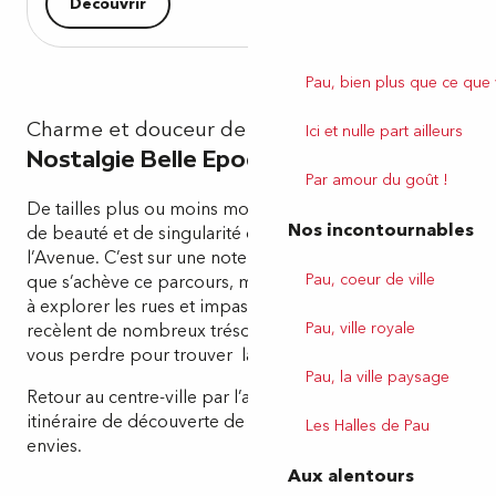
Découvrir
Pau, bien plus que ce que
Charme et douceur de vivre
Ici et nulle part ailleurs
Nostalgie Belle Epoque
Par amour du goût !
De tailles plus ou moins modestes, les villas rivalisent
Nos incontournables
de beauté et de singularité d’un bout à l’autre de
l’Avenue. C’est sur une note quelque peu nostalgique
Pau, coeur de ville
que s’achève ce parcours, même si parfois je me plais
à explorer les rues et impasses environnantes qui
Pau, ville royale
recèlent de nombreux trésors cachés. Mon conseil :
vous perdre pour trouver la villa de vos rêves.
Pau, la ville paysage
Retour au centre-ville par l’avenue Trespoey ou par un
itinéraire de découverte de votre choix, au gré de vos
Les Halles de Pau
envies.
Aux alentours