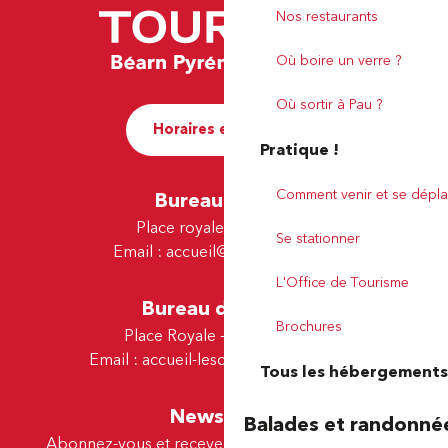
Nos restaurants
Où boire un verre ?
Où sortir à Pau ?
Horaires et contact
Pratique !
Comment venir et se dépla
Bureau de Pau
Place royale - 64000 Pau
Se stationner
Email :
accueil@tourismepau.fr
L'Office de Tourisme
Bureau de Lescar
Brochures
Place Royale - 64230 Lescar
Email :
accueil-lescar@tourismepau.fr
Tous les hébergements
Newsletter
Balades et randonné
Abonnez-vous et recevez par e-mail nos offres et