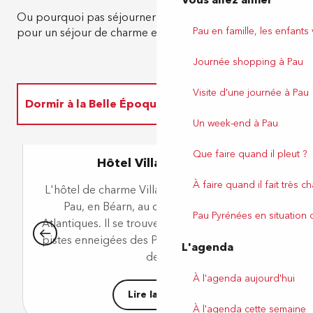
Vous allez aimer
Ou pourquoi pas séjourner dans une belle anglaise
Pau en famille, les enfants
pour un séjour de charme et de luxe ?
Journée shopping à Pau
Visite d'une journée à Pau
Dormir à la Belle Époque
Un week-end à Pau
Visites guidées
Que faire quand il pleut ?
Hôtel Villa Navarre
Balades accompagnées... ou pas !
À faire quand il fait très c
L'hôtel de charme Villa Navarre 5* est situé à
Pau, en Béarn, au cœur des Pyrénées
Pau Pyrénées en situation
Atlantiques. Il se trouve à seulement 1h30 des
u
pistes enneigées des Pyrénées ou des plages
L'agenda
de...
À l'agenda aujourd'hui
Lire la suite
À l'agenda cette semaine