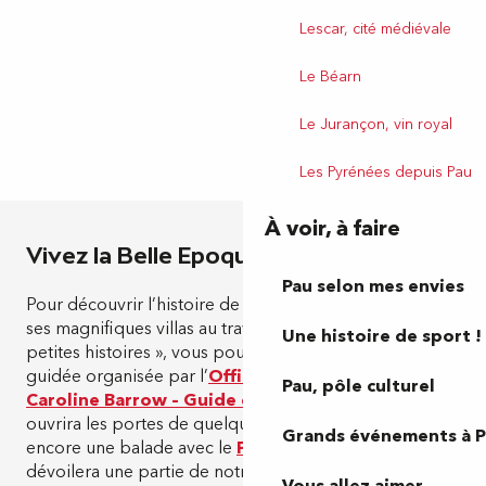
Lescar, cité médiévale
Le Béarn
Le Jurançon, vin royal
Les Pyrénées depuis Pau
À voir, à faire
Vivez la Belle Epoque
Pau selon mes envies
Pour découvrir l’histoire de « Pau ville anglaise » et de
ses magnifiques villas au travers d’anecdotes et de «
Une histoire de sport !
petites histoires », vous pouvez participer à une visite
guidée organisée par l’
Office de Tourisme
ou par
Pau, pôle culturel
Caroline Barrow – Guide épicurieuse
, qui vous
ouvrira les portes de quelques-unes de ces villas… ou
Grands événements à 
encore une balade avec le
Petit train de Pau
qui vous
dévoilera une partie de notre itinéraire.