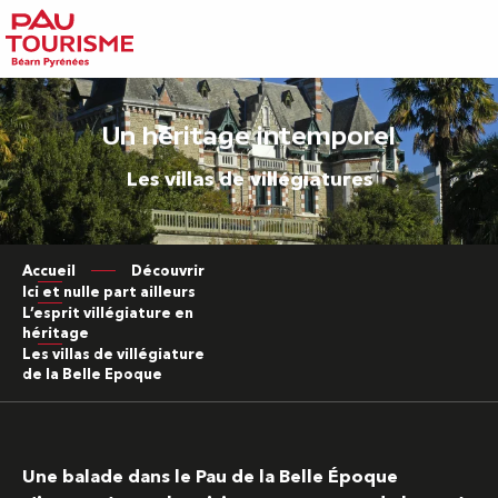
Aller
au
contenu
principal
Un héritage intemporel
Les villas de villégiatures
Accueil
Découvrir
Ici et nulle part ailleurs
L’esprit villégiature en
héritage
Les villas de villégiature
de la Belle Epoque
Une balade dans le Pau de la Belle Époque