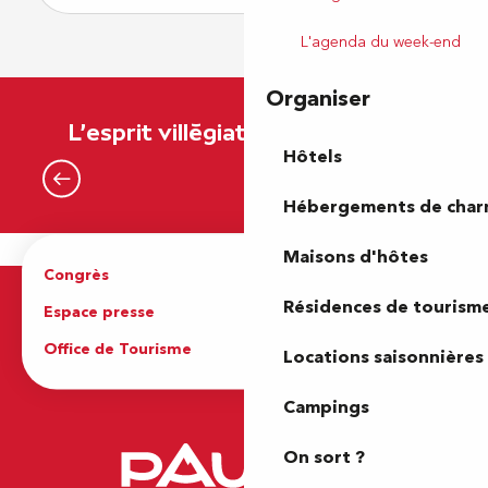
L'agenda du week-end
Organiser
L'esprit villégiature en héritage
Hôtels
Le Pau Golf Club
Hébergements de cha
Maisons d'hôtes
Congrès
Espace pro
Résidences de tourism
Espace presse
Brochures
Office de Tourisme
Locations saisonnières
Campings
On sort ?