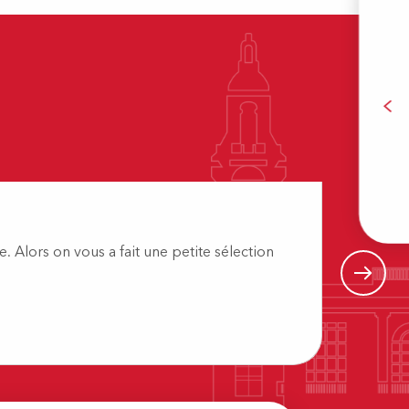
B
Visite
 Alors on vous a fait une petite sélection
Vous avie