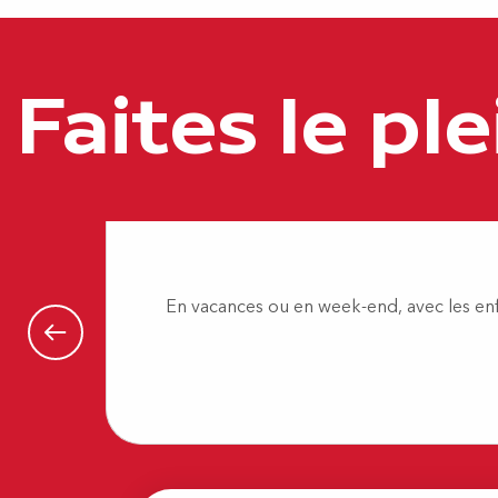
Le Bel Ordinaire
Positive Park – Trampoline, Warrior, Kid’s park & Lasergam
Médiathèque de Jurançon
Faites le ple
Piscine du Stade Nautique
Féérie Gourmande - Atelier et Musée des arts sucrés
Fun Room
Au parapluie des Pyrénées
En vacances ou en week-end, avec les enfa