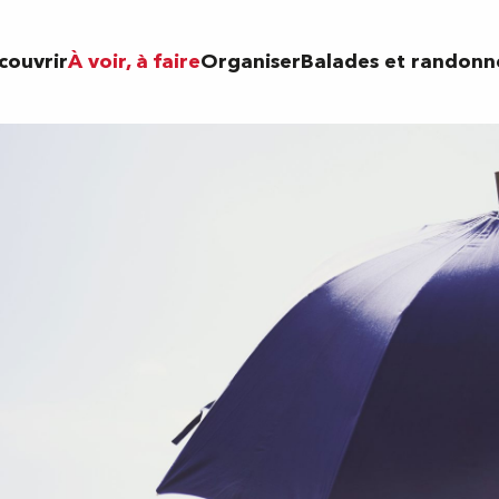
couvrir
À voir, à faire
Organiser
Balades et randonn