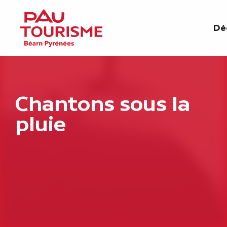
Aller
au
Dé
contenu
principal
Chantons sous la
pluie